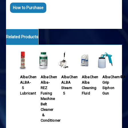
How to Purchase
Related Products
AlbaChem®
AlbaChem®
AlbaChem®
AlbaChem®
AlbaChem®Alb
ALBA-
Alba-
ALBA
Alba
Grip
5
REZ
Steam
Cleaning
Siphon
Lubricant
Fusing
5
Fluid
Gun
Machine
Belt
Cleaner
&
Conditioner