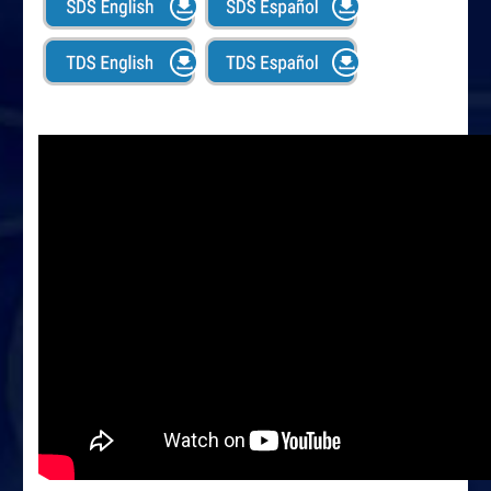
Remueve aceite, grasa, adhesivo, residuos, partículas y
otras impurezas
Evita corrosión y oxidacióno
No dañará aparatos electrónicos