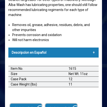
Alba-Wash has lubricating properties, one should still follow
recommended lubricating regiments for each type of
machine.
Removes oil, grease, adhesive, residues, debris, and
other impurities
Prevents corrosion and oxidation
Will not harm electronics
Descripcíon en Español
AlbaChem®ALBA-WASH Hook Cleaner/Lubricant;
Limpiador/Lubricante de Garfio)
Item No.
1615
Size
Net Wt. 11oz
Alba-Wash limpia y lubrica garfios rotatorios en
Case Pack
12
máquinas de coser y bordadoras. También se puede
Case Weight (lbs)
11
utilizar como limpiador/desengrasante para otros tipos
de maquinaria. Aunque Alba-Wash tiene propiedades
lubricantes, se debe seguir los regímenes
recomendados para lubricación de cada tipo de
máquina.